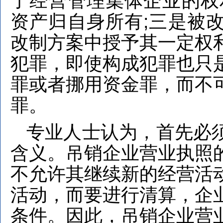
了经营管理集体企业的权
资产归自身所有;三是被
改制方案中授予其一定权
犯罪，即使构成犯罪也只
罪或者挪用资金罪，而不
罪。
专业人士认为，首先必
含义。吊销企业营业执照
不允许其继续新的经营活
活动，而要进行清算，企
1
2
3
条件。因此，吊销企业营