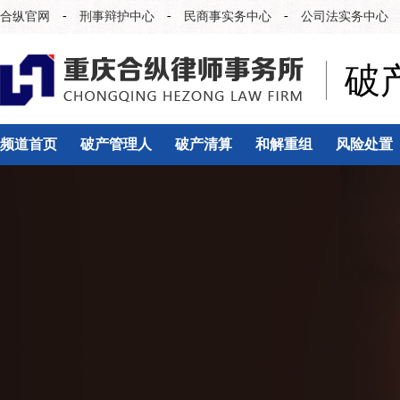
-
-
-
合纵官网
刑事辩护中心
民商事实务中心
公司法实务中心
破
频道首页
破产管理人
破产清算
和解重组
风险处置