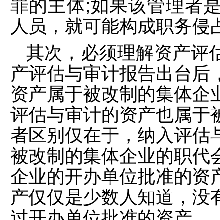
罪的主体;如果该管理者
人员，就可能构成职务侵
其次，必须理解资产评
产评估与审计报告出台后
资产属于被改制的集体企
评估与审计的资产也属于
者区别仅在于，纳入评估
被改制的集体企业的职代
企业的开办单位批准的资
产仅仅是少数人知道，没
过开办单位批准的资产。