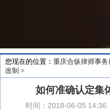
您现在的位置：
重庆合纵律师事务
改制
>
如何准确认定集
时间：2018-06-05 14:36