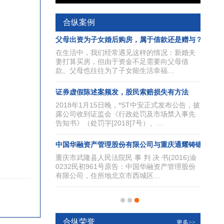
合纵案例
孤独”的答辩，细致的查证！
父母出资为子女婚后购房，属于借款还是赠与？
大小并不能完全决
在生活中，我们经常遇见这样的情况：新婚夫
难易很大程度取决
妻打算买房，但由于资金不足需要向父母借
数量。…
款。父母也往往为了子女能生活幸福…
意的几点法律建议
证券虚假陈述案频发，股民索赔损失有方法
分包特别多，竞争
2018年1月15日晚，*ST中安正式发布公告，披
格压得很低，回款
露公司收到证监会《行政处罚及市场禁入事先
事故，…
告知书》（处罚字[2018]7号）、…
以理，同样需要动之以情
中国华融资产管理股份有限公司与重庆通耀铸锻有限公
成果与当事人的自
重庆市武隆县人民法院民 事 判 决 书(2016)渝
因此，在我们的辩
0232民初961号原告：中国华融资产管理股份
冰冷的…
有限公司，住所地北京市西城区…
合纵荣誉
更多>>