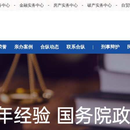
-
-
-
-
务中心
金融实务中心
房产实务中心
破产实务中心
自贸
荣誉
亲办案例
合纵动态
联系合纵
|
刑事辩护