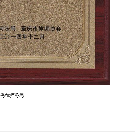
庆华生园食品股份有限公司破产重整案件
究竟收了多少彩礼？ ——“
021年度“全国破产经典案例”-----重庆华生园
律师代理案件，标的金额的
品股份有限公司破产重整案件 重庆合纵律
定案件的难易程度。案件的
事…
于对于关键事实的有效证据
养照料被继承人对继承案件的影响
建设工程领域劳务分包要注
者：邓敏律师近期，笔者处理了一起继承纠
在建设工程领域，劳务专项
一案，死者的第一顺位 继承人系其姐、弟，
也十分激烈，现在行情是价
人就分配比例产生争议，其弟…
不及时，而且一旦发生安全
执行分配方案异议之诉实务问题之四）执行分配中如何正确提起执行异议
辩护实录|辩护不仅需要晓之
者：滕言平律师 债权人陈某申请与被
对于辩护律师而言，工作的
优秀律师称号
行人飞扬建材经营部执行 一案，执行…
由甚至生命长度息息相关。
护工作中，我们除了要面对