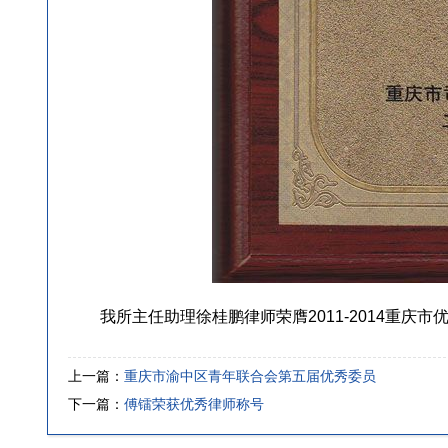
重
2
食
师
扶
作
纷
二
（
作
我所主任助理徐桂鹏律师荣膺2011-2014重庆市
执
上一篇：
重庆市渝中区青年联合会第五届优秀委员
下一篇：
傅镭荣获优秀律师称号
1
2
3