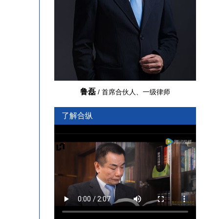
鲁磊
/ 首席合伙人、一级律师
了解合纵