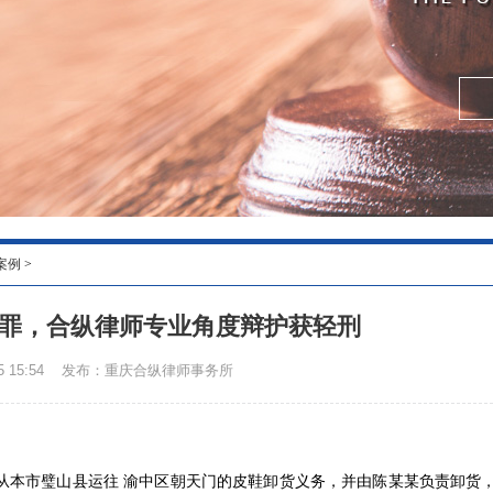
案例
>
罪，合纵律师专业角度辩护获轻刑
 15:54
发布：重庆合纵律师事务所
从本市璧山县运往 渝中区朝天门的皮鞋卸货义务，并由陈某某负责卸货