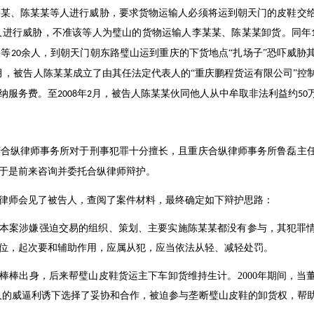
某某、陈某某等人进行威胁，要求货物运输人必须将运到朝天门的皮鞋交
人进行威胁，不准该等人为璧山的货物运输人李某某、陈某某卸货。同年
某等
余人，到朝天门朝东路璧山运到重庆的下货地点“扎场子”恐吓威胁
20
月，被告人陈某某成立了由其任法定代表人的“重庆鹏程货运有限公司”控
纳服务费。至
年
月，被告人陈某某伙同他人从中牟取非法利益约
2008
2
50
庆合纵律师事务所对于
刑事
犯罪十分擅长，且重庆合纵律师事务所鲁磊主
于是前来咨询并委托合纵律师辩护。
律师会见了被告人，查阅了案件材料，最终确定如下辩护思路：
本案涉嫌强迫交易的组织、策划、主要实施陈某某都没有参与，其犯罪
位，起次要和辅助作用，应属从犯，应当依法从轻、减轻处罚。
棒棒出身，后来帮璧山皮鞋货运主下车卸货维持生计。
2000
年期间，当
人的威逼利诱下选择了妥协和合作，被迫参与垄断璧山皮鞋的卸货权，帮