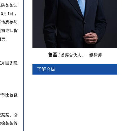
给陈某某卸
月
日，
10
1
其他想参与
制前述卸货
万元。
鲁磊
/ 首席合伙人、一级律师
任系国务院
了解合纵
情节比较轻
董某某、饶
助徐某某管