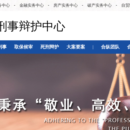
-
-
-
-
务中心
金融实务中心
房产实务中心
破产实务中心
自贸
刑事辩护中心
刑事
取保候审
死刑辩护
大案要案
|
合纵团队