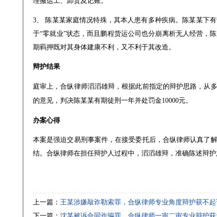
理搬运工、卸货及记账。
3、
陈某某家庭情况特殊，其本人患有多种疾病。陈某某下有
于
“零就业”状态，而且鹏程货运公司也分崩离析无人经营，
期羁押既对其身体建康不利，又不利于其改造。
辩护结果
庭审上，合纵律师滔滔雄辩，根据此前指定的辩护思路，从
的意见，判决
陈某某
有期徒刑
一年并处罚金
10000
元。
办案心得
本案是强迫交易刑事案件，在接受委托后，合纵律师认真了
结。合纵律师在担任辩护人过程中，滔滔雄辩，准确陈述辩护
上一篇：
王某涉嫌敲诈勒索罪，合纵律师专业角度辩护获不起
下一篇：
沈某被诉合同诈骗罪，合纵律师一审二审专业辩护获