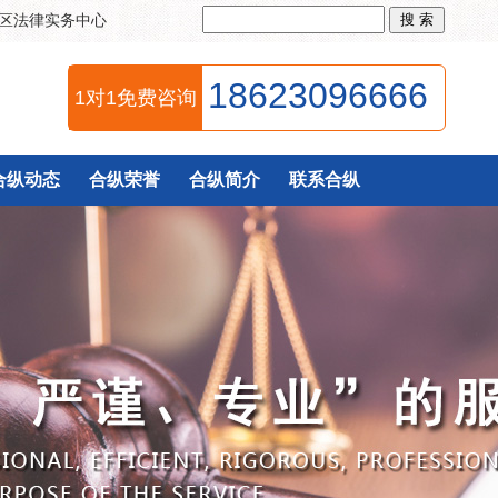
区法律实务中心
18623096666
1对1免费咨询
合纵动态
合纵荣誉
合纵简介
联系合纵