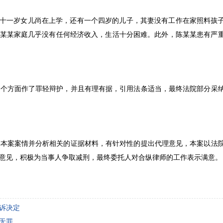
十一岁女儿尚在上学，还有一个四岁的儿子，其妻没有工作在家照料孩
陈某某家庭几乎没有任何经济收入，生活十分困难。此外，陈某某患有严
多个方面作了罪轻辩护，并且有理有据，引用法条适当，最终法院
部分
采
解本案案情并分析相关的证据材料，有针对性的提出代理意见，本案以法
意见，积极为当事人争取减刑，最终委托人对合纵律师的工作表示满意。
诉决定
无罪