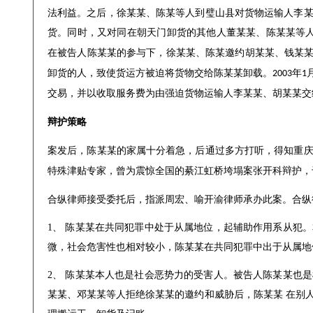
法利益。之后，徐某某、陈某等人到璧山县对货物运输人李
货。同时，又对同在朝天门卸货的其他人董某某、陈某某等
在被告人陈某某的参与下，徐某某、陈某邀约胡某某、钱某
卸货的人，致使货运方被迫将货物交给陈某某卸载。
年
2003
1
交易，并以收取服务费为由强迫货物运输人李某某、胡某某交
辩护策略
案发后，
陈
某某的家属十分着急，后通过多方打听，得知重
特殊津贴专家，曾为震惊全国的綦江虹桥垮塌案张开科辩护，
合纵律师接受委托后，指派周宏、喻开渝律师承办此案。合纵
1、
陈某某在共同犯罪中处于从属地位，起辅助作用系从犯。
微，社会危害性也相对较小，陈某某在共同犯罪中出于从属地
2、
陈某某本人也是社会恶势力的受害人。被告人陈某某也是
某某、邓某某等人拒绝徐某某的邀约和威胁后，陈某某 在别