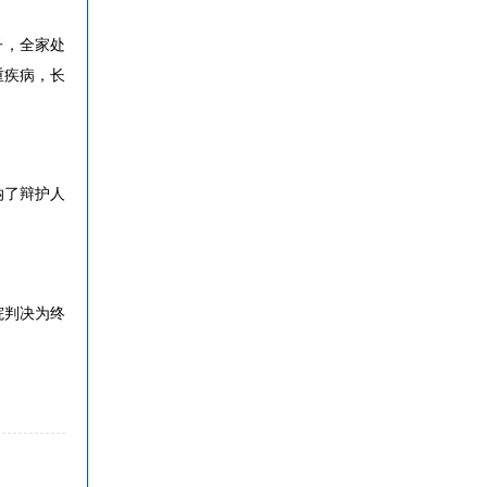
子，全家处
重疾病，长
纳了
辩护人
院判决为终