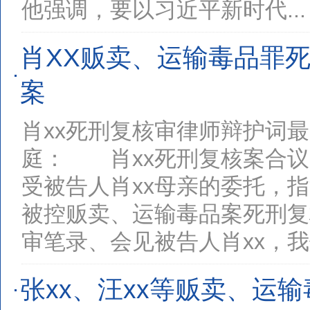
他强调，要以习近平新时代...
肖XX贩卖、运输毒品罪
沈某被诉
案情简介1
案
新妙摩配
约定：由
肖xx死刑复核审律师辩护词
陈某某被
案情简介2
庭： 肖xx死刑复核案合
某、陈某
渝中区朝
受被告人肖xx母亲的委托，
王某涉嫌
被控贩卖、运输毒品案死刑复
案情简介王
陈某（已
审笔录、会见被告人肖xx，我们
谋，为垄
1
2
3
张xx、汪xx等贩卖、运