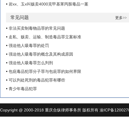
•
岩xx、玉x叫贩卖4000克甲基苯丙胺毒品一案
常见问题
更多>>
•
非法买卖制毒物品罪的常见问题
•
走私、贩卖、运输、制造毒品罪立案标准
•
强迫他人吸毒罪的处罚
•
强迫他人吸毒罪的概念及其构成原因
•
强迫他人吸毒罪怎么判刑
•
包庇毒品犯罪分子罪与包庇罪的如何界限
•
可以判处死刑的毒品犯罪有哪些
•
青少年毒品犯罪
Copyright @ 2000-2018
重庆合纵律师事务所
版权所有
渝ICP备120027