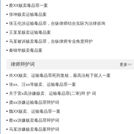
•
蔡XX贩卖毒品罪一案
•
张坤贩卖运输毒品案
•
张玉伦涉运输毒品罪，合纵律师结合实际为法律咨询
•
王某某贩卖运输毒品案
•
马某被诉贩卖毒品罪，合纵律师专业角度辩护
•
秦锦华贩卖毒品案
律师辩护词
更多>>
•
肖XX贩卖、运输毒品罪死刑复核，最高法枪下留人一案
•
张xx、汪xx等贩卖、运输毒品罪一案
•
关于雷x高涉嫌贩卖、运输毒品罪(二审)辩 护 词
•
龚xx涉嫌运输毒品罪辩护词
•
魏XX贩卖、运输毒品罪一案
•
蔡xx涉嫌贩卖毒品罪辩护词
•
马某涉嫌贩卖毒品案辩护词